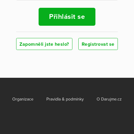
Přihlásit se
Zapomněli jste heslo?
Registrovat se
Organizace
Pravidla & podmínky
O Darujme.cz