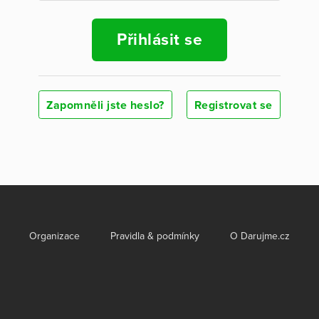
Přihlásit se
Zapomněli jste heslo?
Registrovat se
Organizace
Pravidla & podmínky
O Darujme.cz