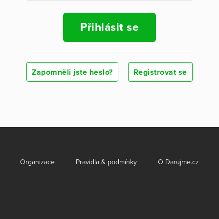
Přihlásit se
Zapomněli jste heslo?
Registrovat se
Organizace
Pravidla & podmínky
O Darujme.cz