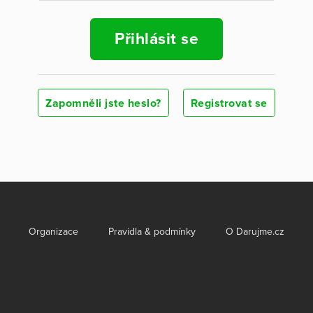
Přihlásit se
Zapomněli jste heslo?
Registrovat se
Organizace
Pravidla & podmínky
O Darujme.cz