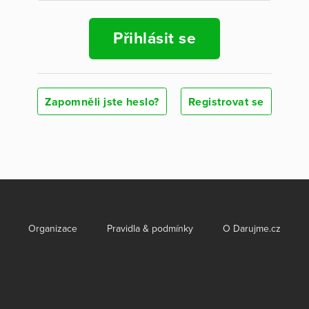
Přihlásit se
Zapomněli jste heslo?
Registrovat se
Organizace
Pravidla & podmínky
O Darujme.cz