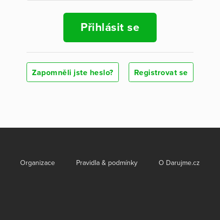
Přihlásit se
Zapomněli jste heslo?
Registrovat se
Organizace
Pravidla & podmínky
O Darujme.cz