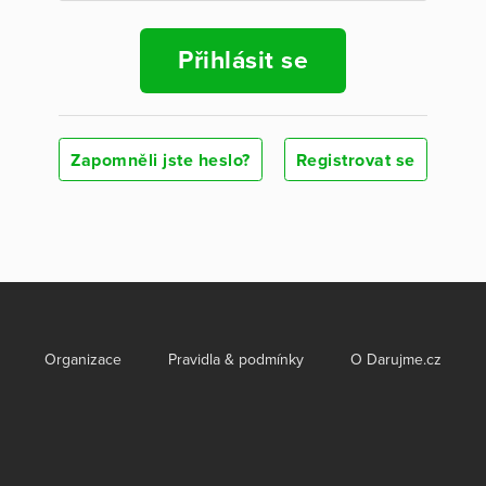
Přihlásit se
Zapomněli jste heslo?
Registrovat se
Organizace
Pravidla & podmínky
O Darujme.cz