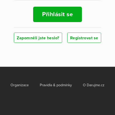
Přihlásit se
Zapomněli jste heslo?
Registrovat se
Organizace
Pravidla & podmínky
O Darujme.cz