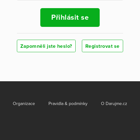
Přihlásit se
Zapomněli jste heslo?
Registrovat se
Organizace
Pravidla & podmínky
O Darujme.cz