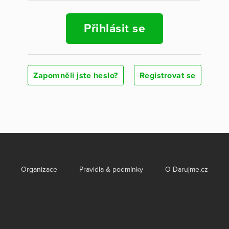
Přihlásit se
Zapomněli jste heslo?
Registrovat se
Organizace
Pravidla & podmínky
O Darujme.cz