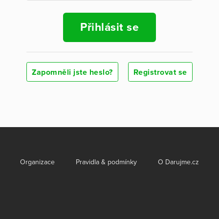
Přihlásit se
Zapomněli jste heslo?
Registrovat se
Organizace
Pravidla & podmínky
O Darujme.cz