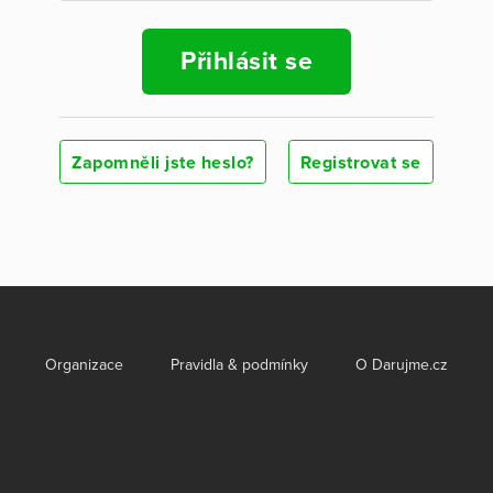
Přihlásit se
Zapomněli jste heslo?
Registrovat se
Organizace
Pravidla & podmínky
O Darujme.cz