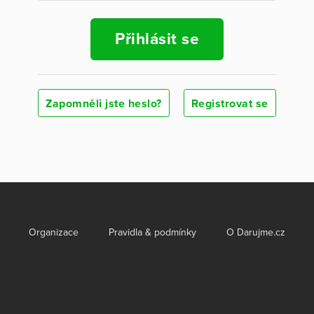
Přihlásit se
Zapomněli jste heslo?
Registrovat se
Organizace
Pravidla & podmínky
O Darujme.cz