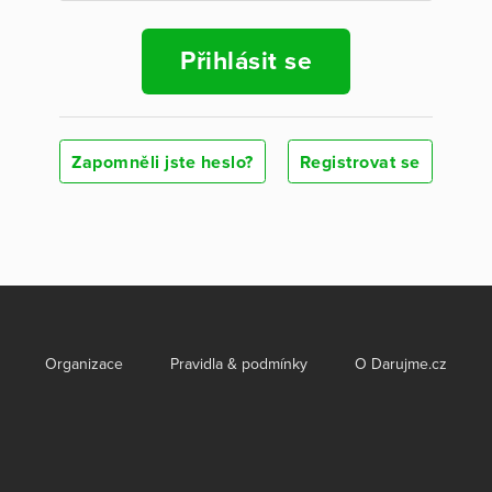
Přihlásit se
Zapomněli jste heslo?
Registrovat se
Organizace
Pravidla & podmínky
O Darujme.cz