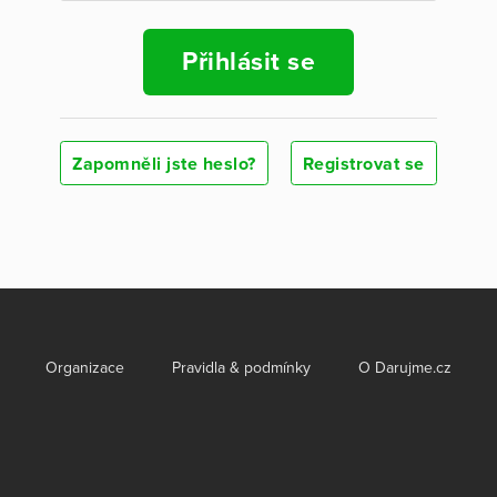
Přihlásit se
Zapomněli jste heslo?
Registrovat se
Organizace
Pravidla & podmínky
O Darujme.cz