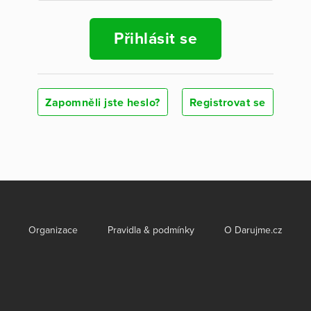
Přihlásit se
Zapomněli jste heslo?
Registrovat se
Organizace
Pravidla & podmínky
O Darujme.cz