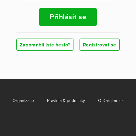
Přihlásit se
Zapomněli jste heslo?
Registrovat se
Organizace
Pravidla & podmínky
O Darujme.cz