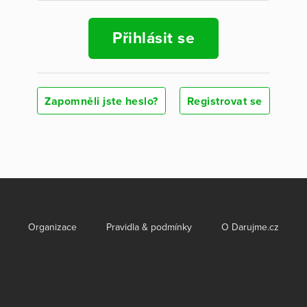
Přihlásit se
Zapomněli jste heslo?
Registrovat se
Organizace
Pravidla & podmínky
O Darujme.cz