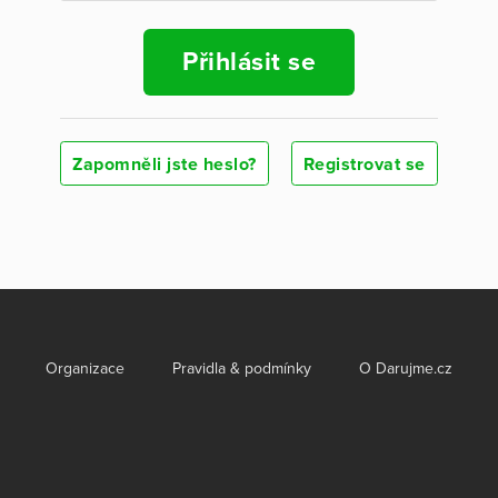
Přihlásit se
Zapomněli jste heslo?
Registrovat se
Organizace
Pravidla & podmínky
O Darujme.cz