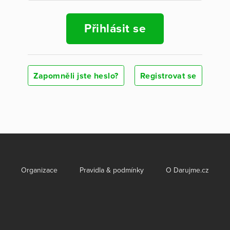
Přihlásit se
Zapomněli jste heslo?
Registrovat se
Organizace
Pravidla & podmínky
O Darujme.cz