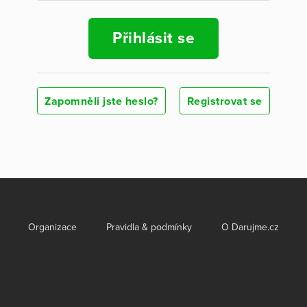
Přihlásit se
Zapomněli jste heslo?
Registrovat se
Organizace
Pravidla & podmínky
O Darujme.cz