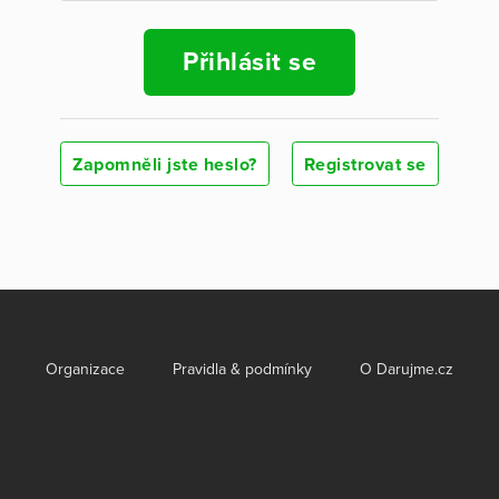
Přihlásit se
Zapomněli jste heslo?
Registrovat se
Organizace
Pravidla & podmínky
O Darujme.cz