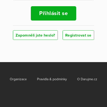
Přihlásit se
Zapomněli jste heslo?
Registrovat se
Organizace
Pravidla & podmínky
O Darujme.cz