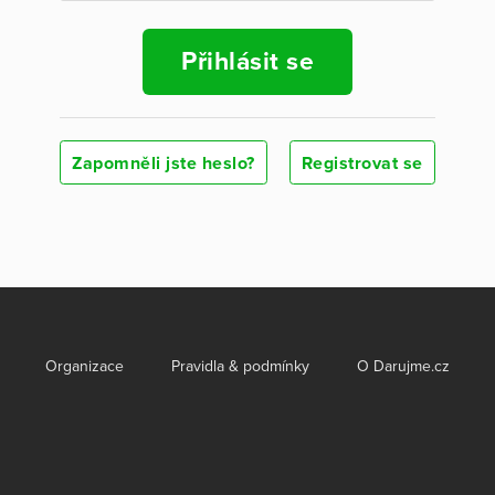
Přihlásit se
Zapomněli jste heslo?
Registrovat se
Organizace
Pravidla & podmínky
O Darujme.cz