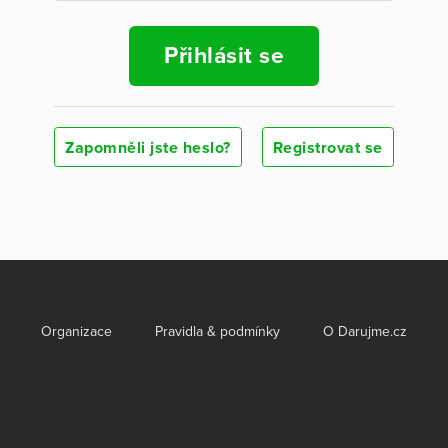
Přihlásit se
Zapomněli jste heslo?
Registrovat se
Organizace
Pravidla & podmínky
O Darujme.cz