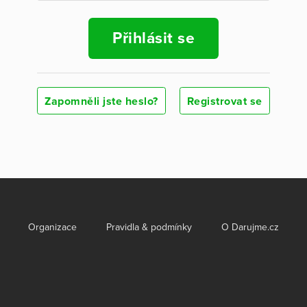
Přihlásit se
Zapomněli jste heslo?
Registrovat se
Organizace
Pravidla & podmínky
O Darujme.cz