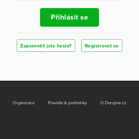
Přihlásit se
Zapomněli jste heslo?
Registrovat se
Organizace
Pravidla & podmínky
O Darujme.cz