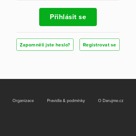
Přihlásit se
Zapomněli jste heslo?
Registrovat se
Organizace
Pravidla & podmínky
O Darujme.cz