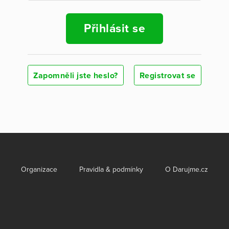
Přihlásit se
Zapomněli jste heslo?
Registrovat se
Organizace
Pravidla & podmínky
O Darujme.cz