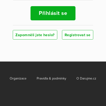
Přihlásit se
Zapomněli jste heslo?
Registrovat se
Organizace
Pravidla & podmínky
O Darujme.cz