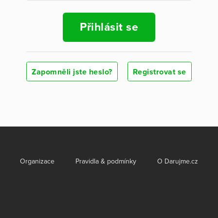
Přihlásit se
Zapomněli jste heslo?
Registrovat se
Organizace
Pravidla & podmínky
O Darujme.cz