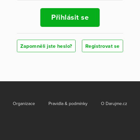
Přihlásit se
Zapomněli jste heslo?
Registrovat se
Organizace
Pravidla & podmínky
O Darujme.cz