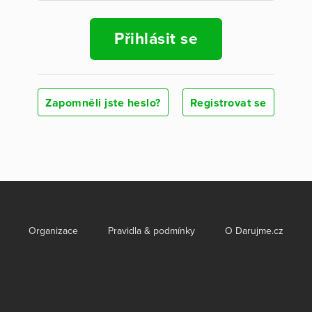
Přihlásit se
Zapomněli jste heslo?
Registrovat se
Organizace
Pravidla & podmínky
O Darujme.cz