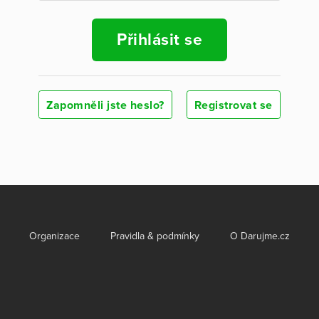
Přihlásit se
Zapomněli jste heslo?
Registrovat se
Organizace
Pravidla & podmínky
O Darujme.cz