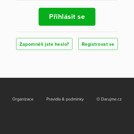
Přihlásit se
Zapomněli jste heslo?
Registrovat se
Organizace
Pravidla & podmínky
O Darujme.cz