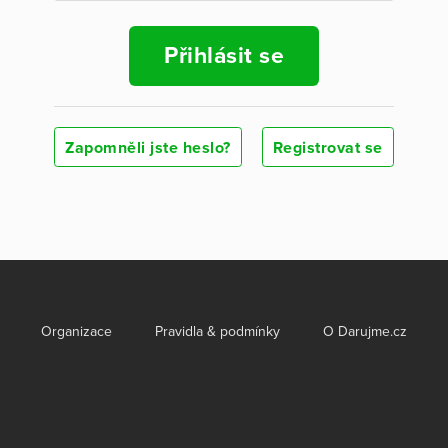
Přihlásit se
Zapomněli jste heslo?
Registrovat se
Organizace
Pravidla & podmínky
O Darujme.cz