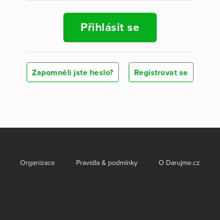
Přihlásit se
Zapomněli jste heslo?
Registrovat se
Organizace
Pravidla & podmínky
O Darujme.cz