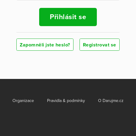
Přihlásit se
Zapomněli jste heslo?
Registrovat se
Organizace
Pravidla & podmínky
O Darujme.cz