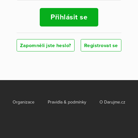
Přihlásit se
Zapomněli jste heslo?
Registrovat se
Organizace
Pravidla & podmínky
O Darujme.cz