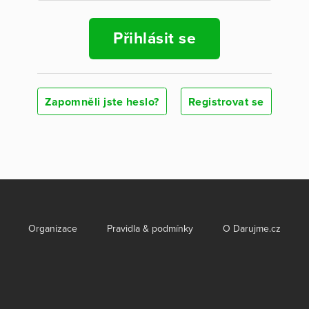
Přihlásit se
Zapomněli jste heslo?
Registrovat se
Organizace
Pravidla & podmínky
O Darujme.cz