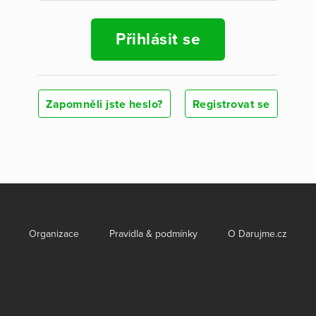
Přihlásit se
Zapomněli jste heslo?
Registrovat se
Organizace
Pravidla & podmínky
O Darujme.cz