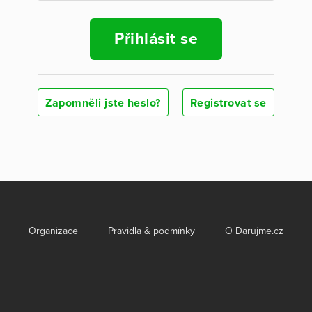
Přihlásit se
Zapomněli jste heslo?
Registrovat se
Organizace
Pravidla & podmínky
O Darujme.cz