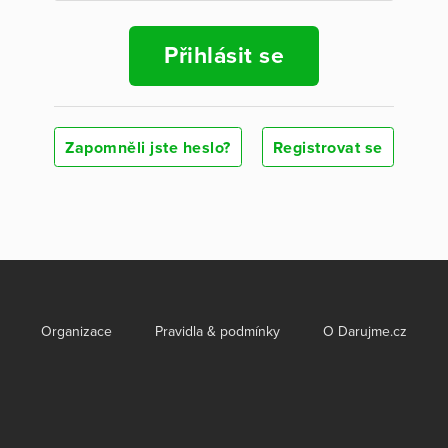
Přihlásit se
Zapomněli jste heslo?
Registrovat se
Organizace
Pravidla & podmínky
O Darujme.cz