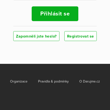
Přihlásit se
Zapomněli jste heslo?
Registrovat se
Organizace
Pravidla & podmínky
O Darujme.cz