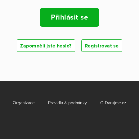
Přihlásit se
Zapomněli jste heslo?
Registrovat se
Organizace
Pravidla & podmínky
O Darujme.cz