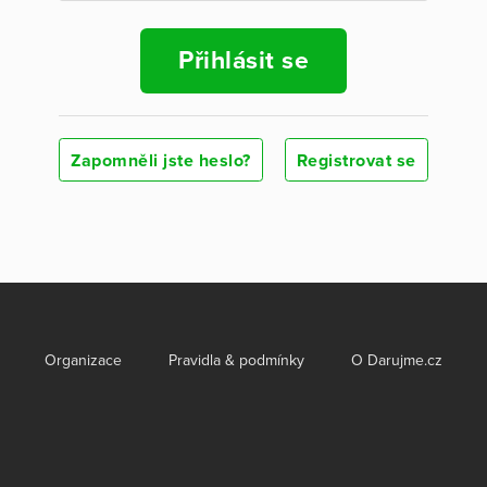
Přihlásit se
Zapomněli jste heslo?
Registrovat se
Organizace
Pravidla & podmínky
O Darujme.cz