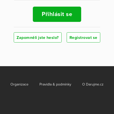
Přihlásit se
Zapomněli jste heslo?
Registrovat se
Organizace
Pravidla & podmínky
O Darujme.cz