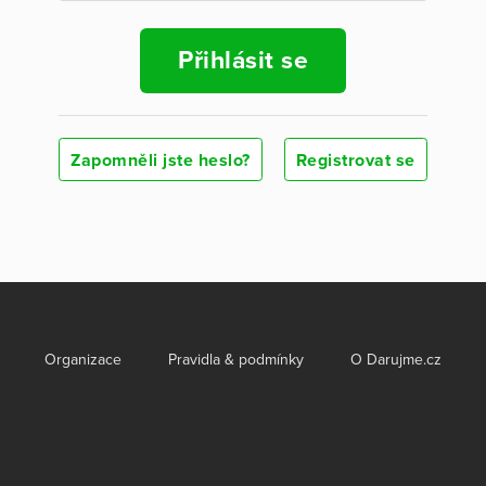
Přihlásit se
Zapomněli jste heslo?
Registrovat se
Organizace
Pravidla & podmínky
O Darujme.cz