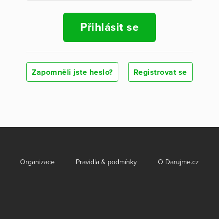
Přihlásit se
Zapomněli jste heslo?
Registrovat se
Organizace
Pravidla & podmínky
O Darujme.cz