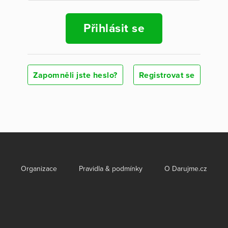
Přihlásit se
Zapomněli jste heslo?
Registrovat se
Organizace
Pravidla & podmínky
O Darujme.cz